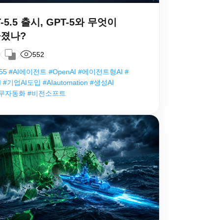
-5.5 출시, GPT-5와 무엇이
졌나?
552
55 #AI에이전트 #OpenAI #에이전트형AI #
 #기업AI도입 #AIautomation #생성AI
업무자동화 #비전소프트