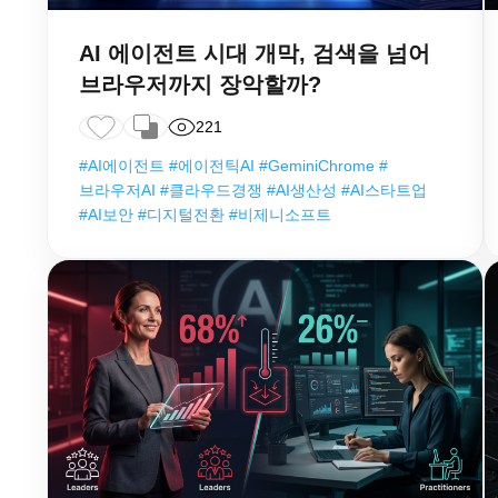
AI 에이전트 시대 개막, 검색을 넘어
브라우저까지 장악할까?
221
#AI에이전트 #에이전틱AI #GeminiChrome #
브라우저AI #클라우드경쟁 #AI생산성 #AI스타트업
#AI보안 #디지털전환 #비제니소프트