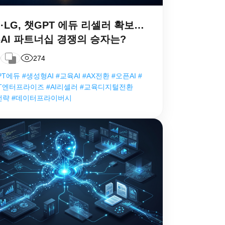
·LG, 챗GPT 에듀 리셀러 확보…
AI 파트너십 경쟁의 승자는?
274
T에듀 #생성형AI #교육AI #AX전환 #오픈AI #
T엔터프라이즈 #AI리셀러 #교육디지털전환
X전략 #데이터프라이버시