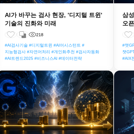
AI가 바꾸는 검사 현장, '디지털 트윈'
삼성
기술의 진화와 미래
오픈
218
#AI검사기술 #디지털트윈 #AI어시스턴트 #
#챗GP
지능형검사 #자연어처리 #개인화추천 #검사자동화
챗GP
#AI트렌드2025 #비즈니스AI #데이터전략
#AI