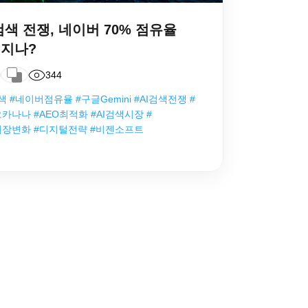
 검색 전쟁, 네이버 70% 점유율
지나?
344
검색 #네이버점유율 #구글Gemini #AI검색전쟁 #
카나나 #AEO최적화 #AI검색시장 #
장변화 #디지털전략 #비젠소프트