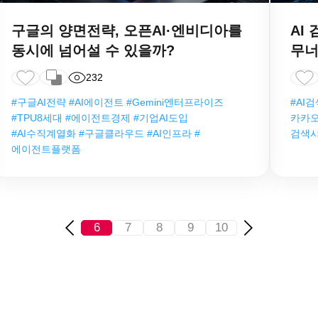
구글의 양면전략, 오픈AI·엔비디아를
AI
동시에 넘어설 수 있을까?
무너
232
#구글AI전략 #AI에이전트 #Gemini엔터프라이즈
#AI
#TPU8세대 #에이전트경제 #기업AI도입
카카오
#AI수직계열화 #구글클라우드 #AI인프라 #
검색시
에이전트플랫폼
6
7
8
9
10