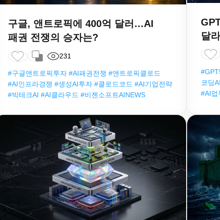
GPT
구글, 앤트로픽에 400억 달러…AI
달라
패권 전쟁의 승자는?
231
#GPT
#구글앤트로픽투자 #AI패권전쟁 #앤트로픽클로드
코딩AI
#AI인프라경쟁 #생성AI투자 #클로드코드 #AI기업전략
#AI
#빅테크AI #AI클라우드 #비젠소프트AINEWS