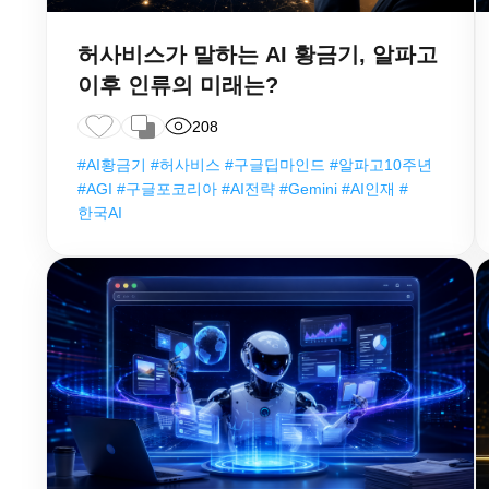
허사비스가 말하는 AI 황금기, 알파고
이후 인류의 미래는?
208
#AI황금기 #허사비스 #구글딥마인드 #알파고10주년
#AGI #구글포코리아 #AI전략 #Gemini #AI인재 #
한국AI