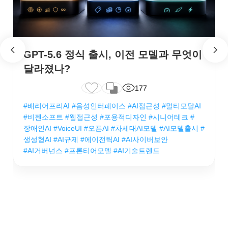
GPT-5.6 정식 출시, 이전 모델과 무엇이
달라졌나?
177
#배리어프리AI #음성인터페이스 #AI접근성 #멀티모달AI
#비젠소프트 #웹접근성 #포용적디자인 #시니어테크 #
장애인AI #VoiceUI #오픈AI #차세대AI모델 #AI모델출시 #
생성형AI #AI규제 #에이전틱AI #AI사이버보안
#AI거버넌스 #프론티어모델 #AI기술트렌드