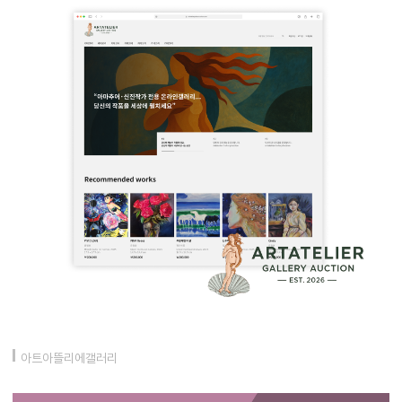
아트아뜰리에갤러리