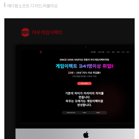
메디팜소프트 디자인,퍼블리싱