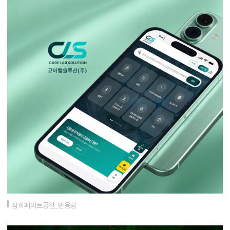
삼화페이트공원_반응형