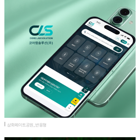
삼화페이트공원_반응형