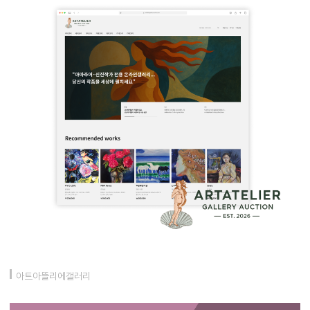
아트아뜰리에갤러리