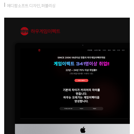
메디팜소프트 디자인,퍼블리싱