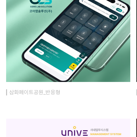
삼화페이트공원_반응형