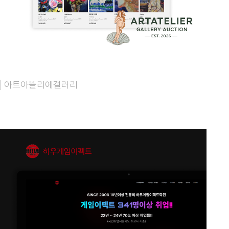
아트아뜰리에갤러리