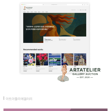
아트아뜰리에갤러리