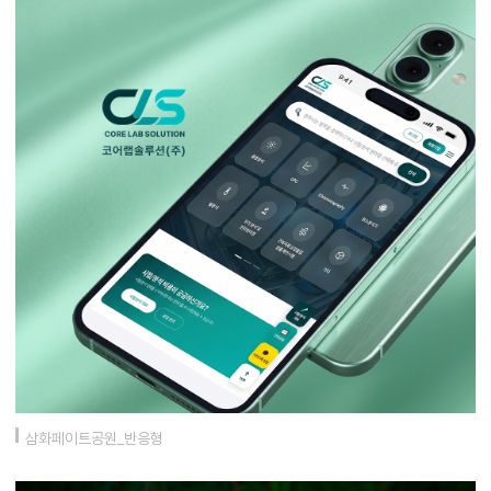
삼화페이트공원_반응형