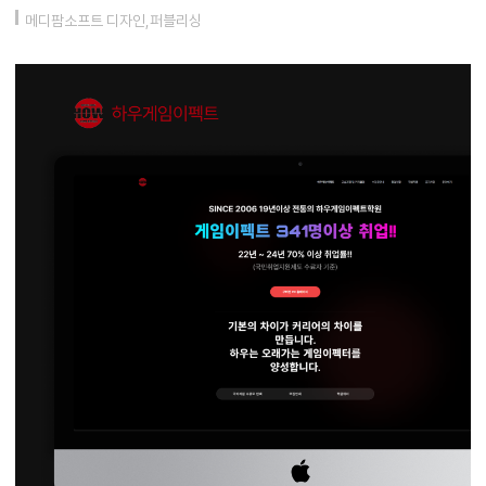
메디팜소프트 디자인,퍼블리싱