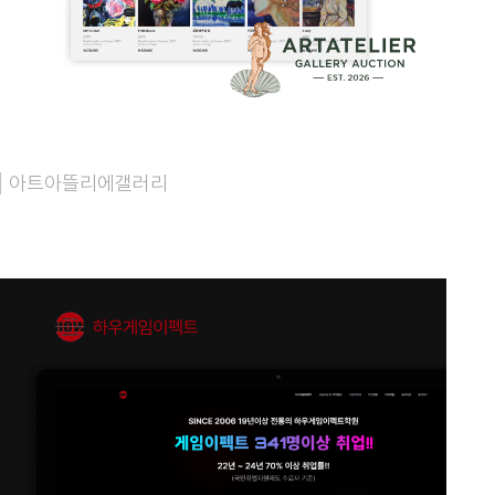
아트아뜰리에갤러리