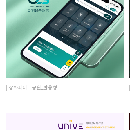
삼화페이트공원_반응형