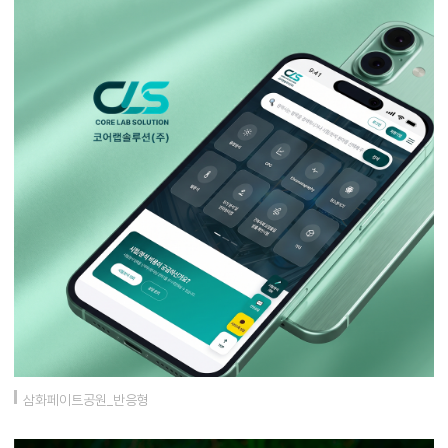
삼화페이트공원_반응형