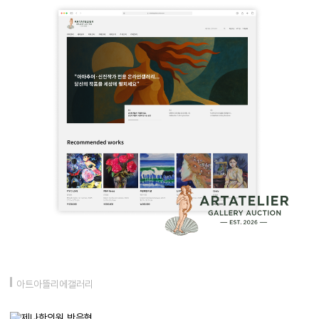
아트아뜰리에갤러리