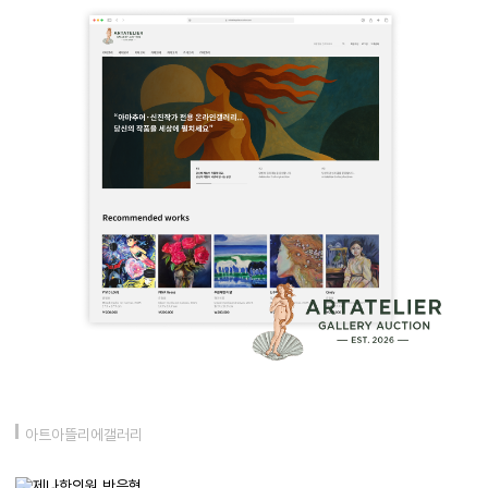
아트아뜰리에갤러리