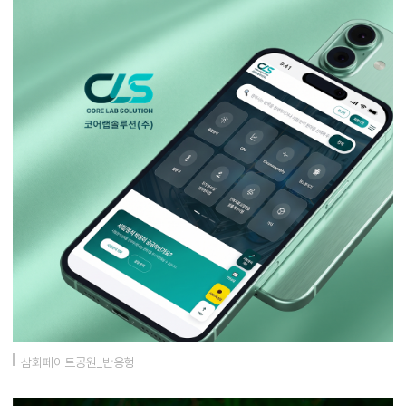
삼화페이트공원_반응형