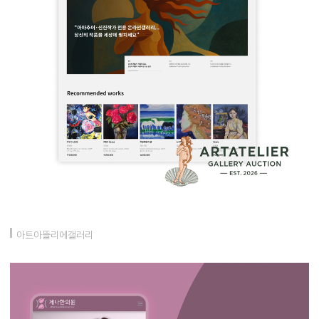
아트아뜰리에갤러리