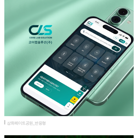
삼화페이트공원_반응형