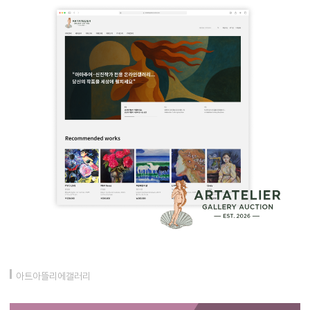
아트아뜰리에갤러리