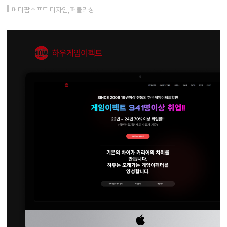
메디팜소프트 디자인,퍼블리싱