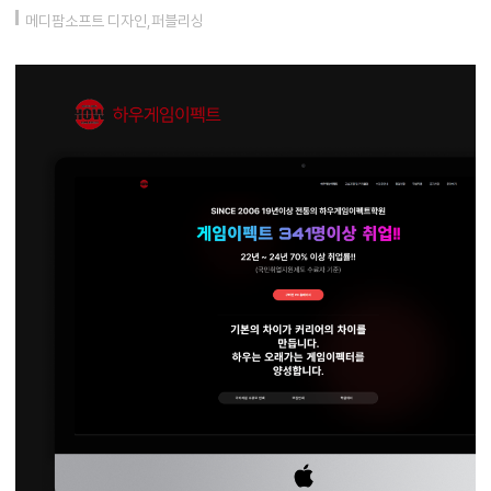
메디팜소프트 디자인,퍼블리싱