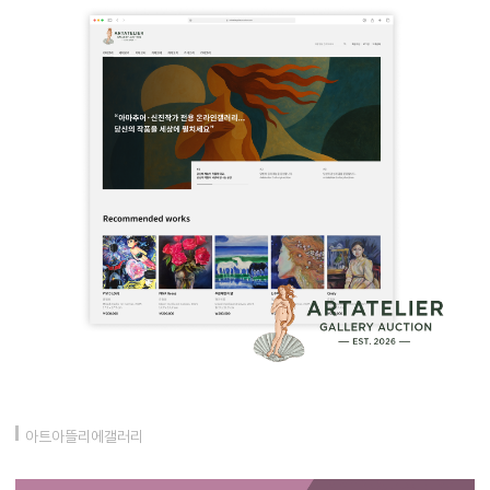
아트아뜰리에갤러리