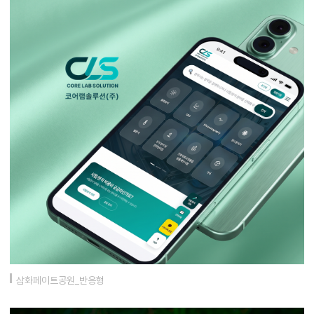
삼화페이트공원_반응형