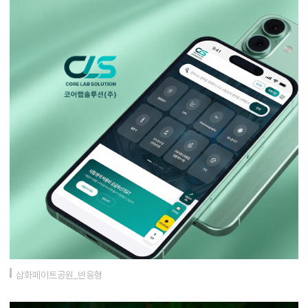
삼화페이트공원_반응형