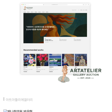
아트아뜰리에갤러리