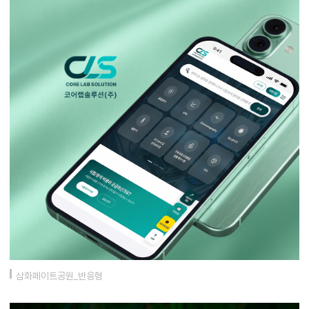
삼화페이트공원_반응형