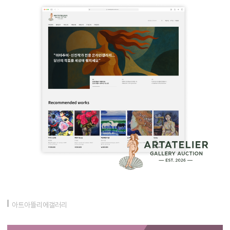
아트아뜰리에갤러리