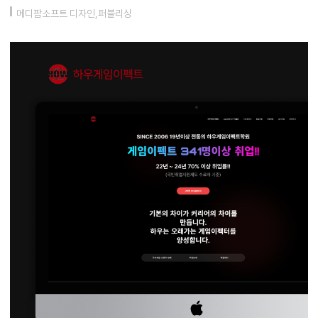
메디팜소프트 디자인,퍼블리싱