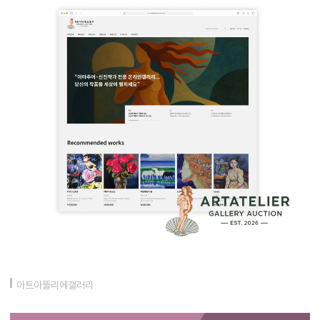
아트아뜰리에갤러리