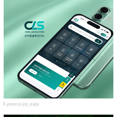
삼화페이트공원_반응형