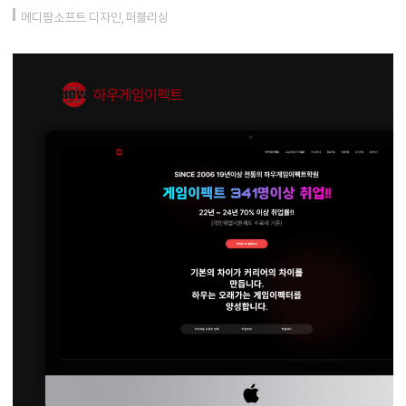
메디팜소프트 디자인,퍼블리싱