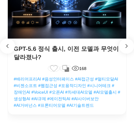
GPT-5.6 정식 출시, 이전 모델과 무엇이
달라졌나?
168
#배리어프리AI #음성인터페이스 #AI접근성 #멀티모달AI
#비젠소프트 #웹접근성 #포용적디자인 #시니어테크 #
장애인AI #VoiceUI #오픈AI #차세대AI모델 #AI모델출시 #
생성형AI #AI규제 #에이전틱AI #AI사이버보안
#AI거버넌스 #프론티어모델 #AI기술트렌드