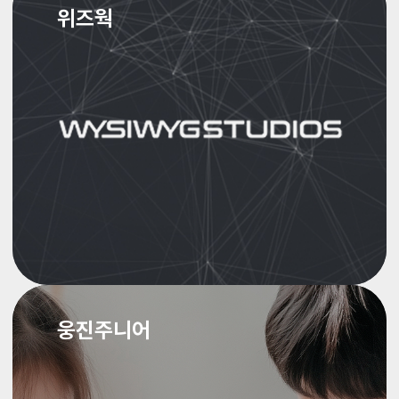
위즈웍
웅진주니어