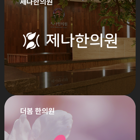
제나한의원
더봄 한의원