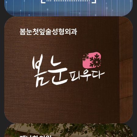
봄눈첫잎술성형외과