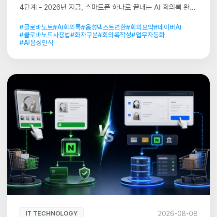
4단계 - 2026년 지금, 스마트폰 하나로 끝내는 AI 회의록 완벽
가이드
#클로바노트
#AI회의록
#음성텍스트변환
#회의요약
#네이버AI
#클로바노트사용법
#화자구분
#회의록작성
#업무자동화
#AI음성인식
2026-08-08
IT TECHNOLOGY