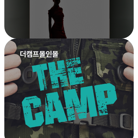
더캠프몰인몰