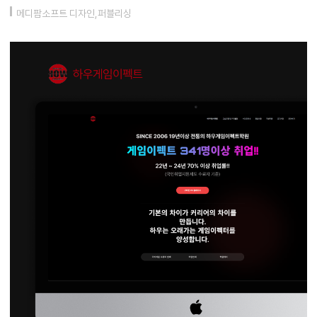
메디팜소프트 디자인,퍼블리싱