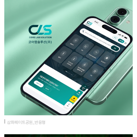
삼화페이트공원_반응형