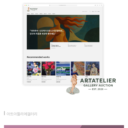
아트아뜰리에갤러리