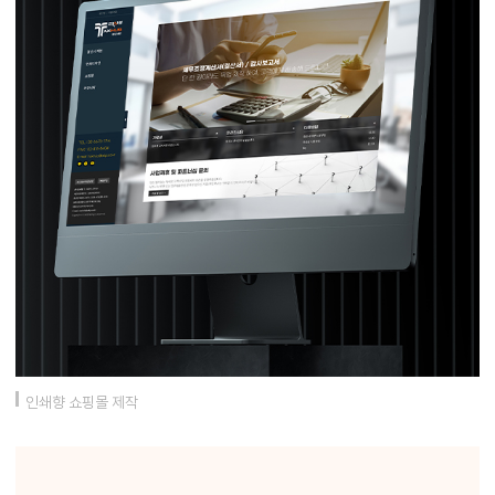
인쇄향 쇼핑몰 제작