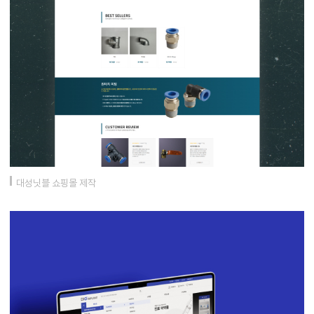
대성닛블 쇼핑몰 제작