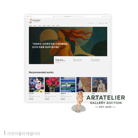
아트아뜰리에갤러리