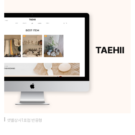
샛별상사1호점 반응형