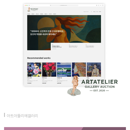
아트아뜰리에갤러리