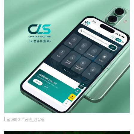
삼화페이트공원_반응형