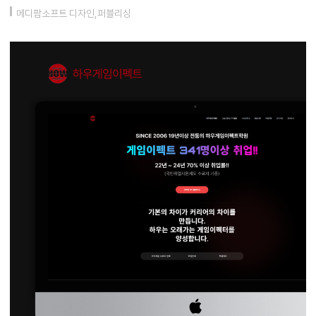
메디팜소프트 디자인,퍼블리싱