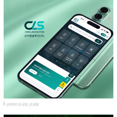
삼화페이트공원_반응형