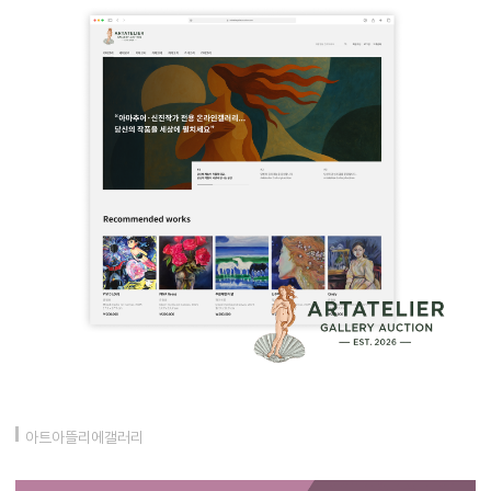
아트아뜰리에갤러리