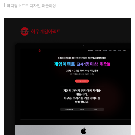
메디팜소프트 디자인,퍼블리싱