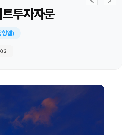
써미트투자자문
반응형웹)
/03