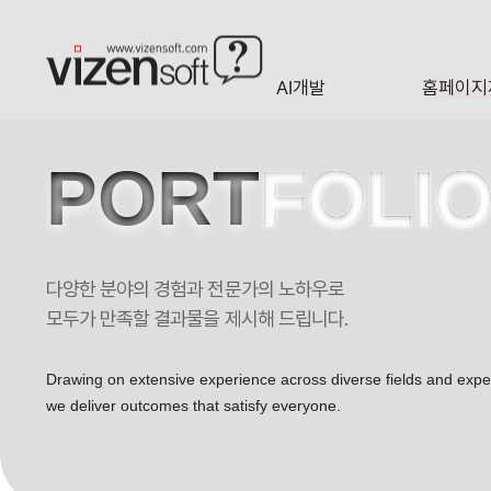
AI개발
홈페이지
A·I
HOMEP
PORT
FOLI
다양한 분야의 경험과 전문가의 노하우로
똑똑한 주식투자의 시작, 로보어드바이저 써미트투자자문 포트폴리오
모두가 만족할 결과물을 제시해 드립니다.
Drawing on extensive experience across diverse fields and exp
we deliver outcomes that satisfy everyone.