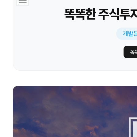
똑똑한 주식투
개발분야
똑