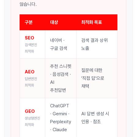
않습니다.
구분
대상
최적화 목표
SEO
네이버 ·
검색 결과 상위
검색엔진
구글 검색
노출
최적화
추천 스니펫
질문에 대한
AEO
· 음성검색 ·
'직접 답'으로
답변엔진
AI
최적화
채택
추천답변
ChatGPT
GEO
· Gemini ·
AI 답변 생성 시
생성형엔진
Perplexity
인용 · 참조
최적화
· Claude