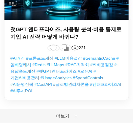
챗GPT 엔터프라이즈, 사용량 분석·비용 통제로
기업 AI 전략 어떻게 바뀌나?
221
#AI캐싱 #프롬프트캐싱 #LLM비용절감 #SemanticCache #
임베딩캐시 #Redis #LLMops #RAG최적화 #AI비용절감 #
응답속도개선 #챗GPT엔터프라이즈 #오픈AI #
기업AI비용관리 #UsageAnalytics #SpendControls
#AI운영전략 #CostAPI #글로벌관리자콘솔 #엔터프라이즈AI
#AI투자ROI
더보기
+