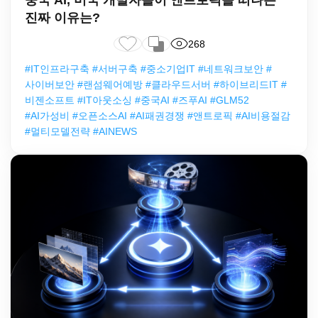
진짜 이유는?
268
#IT인프라구축 #서버구축 #중소기업IT #네트워크보안 #
사이버보안 #랜섬웨어예방 #클라우드서버 #하이브리드IT #
비젠소프트 #IT아웃소싱 #중국AI #즈푸AI #GLM52
#AI가성비 #오픈소스AI #AI패권경쟁 #앤트로픽 #AI비용절감
#멀티모델전략 #AINEWS