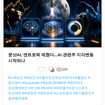
문샷AI, 앤트로픽 제쳤다...AI 관련주 지각변동
시작되나
137
#LLM보안 #AI보안 #프롬프트인젝션 #데이터유출방어 #
환각방어 #Guardrails #책임AI #OWASP #NISTAI #
생성형AI보안 #문샷AI #KimiK3 #AI모델 #오픈소스AI #
반도체주 #AI관련주 #앤트로픽 #소프트뱅크 #AI기술분석 #
글로벌AI경쟁