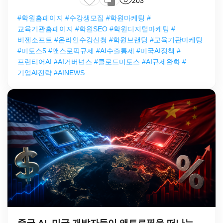
203
#학원홈페이지 #수강생모집 #학원마케팅 #
교육기관홈페이지 #학원SEO #학원디지털마케팅 #
비젠소프트 #온라인수강신청 #학원브랜딩 #교육기관마케팅
#미토스5 #앤스로픽규제 #AI수출통제 #미국AI정책 #
프런티어AI #AI거버넌스 #클로드미토스 #AI규제완화 #
기업AI전략 #AINEWS
중국 AI, 미국 개발자들이 앤트로픽을 떠나는