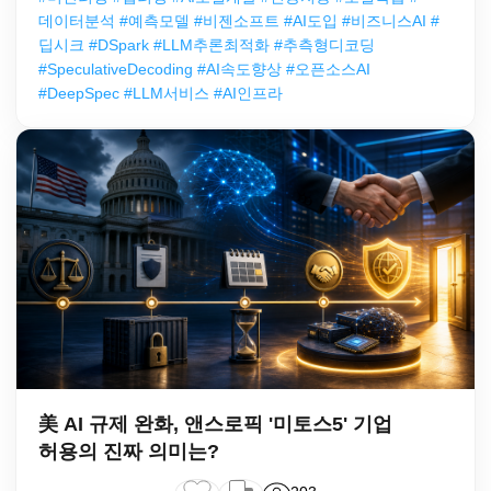
데이터분석 #예측모델 #비젠소프트 #AI도입 #비즈니스AI #
딥시크 #DSpark #LLM추론최적화 #추측형디코딩
#SpeculativeDecoding #AI속도향상 #오픈소스AI
#DeepSpec #LLM서비스 #AI인프라
美 AI 규제 완화, 앤스로픽 '미토스5' 기업
허용의 진짜 의미는?