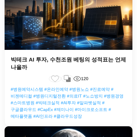
빅테크 AI 투자, 수천조원 베팅의 성적표는 언제
나올까
120
#병원예약시스템 #온라인예약 #병원노쇼 #진료예약 #
비젠메디컬 #병원디지털전환 #의료IT #노쇼방지 #병원경영
#스마트병원 #빅테크실적 #AI투자 #알파벳실적 #
구글클라우드 #CapEx #제미나이 #마이크로소프트 #
메타플랫폼 #AI인프라 #클라우드성장