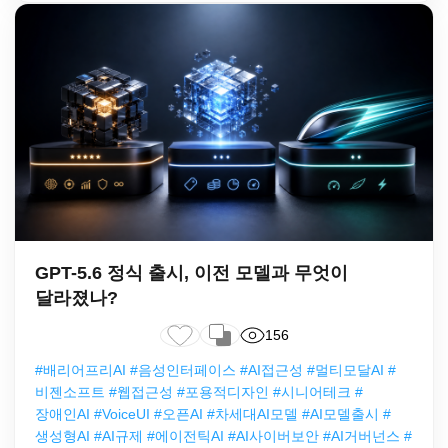
GPT-5.6 정식 출시, 이전 모델과 무엇이
달라졌나?
156
#배리어프리AI #음성인터페이스 #AI접근성 #멀티모달AI #
비젠소프트 #웹접근성 #포용적디자인 #시니어테크 #
장애인AI #VoiceUI #오픈AI #차세대AI모델 #AI모델출시 #
생성형AI #AI규제 #에이전틱AI #AI사이버보안 #AI거버넌스 #