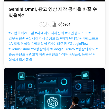
Gemini Omni, 광고 영상 제작 공식을 바꿀 수
있을까?
904
#기업특화AI모델 #사내데이터자산화 #속인성리스크 #
업무판단AI #실시간의사결정보조 #자체AI개발 #비젠소프트
#AI도입컨설팅 #제조업AI #데이터주권 #GoogleFlow
#GeminiOmni #AI영상제작 #GoogleIO2025 #영상제작AI #
숏폼콘텐츠 #광고제작AI #콘텐츠마케팅 #AI플랫폼전략 #
영상제작자동화