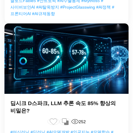
클로드Fable5 #안트로픽 #AI수출통제 #Mythos5 #
사이버보안AI #AI탈옥방지 #ProjectGlasswing #AI정책 #
프론티어AI #AI규제동향
딥시크 D스파크, LLM 추론 속도 85% 향상의
비밀은?
252
#머신러닝 #딥러닝 #AI모델개발 #인공지능 #모델학습 #