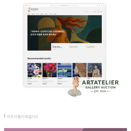
아트아뜰리에갤러리