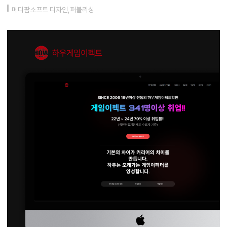
메디팜소프트 디자인,퍼블리싱