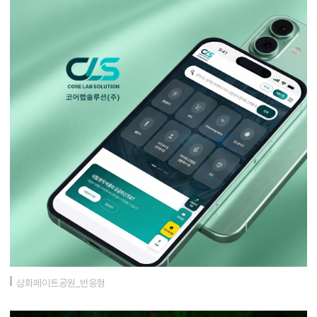
삼화페이트공원_반응형