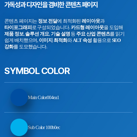
가독성과 디자인을 겸비한 콘텐츠 페이지
콘텐츠 페이지는
정보 전달
에 최적화된
레이아웃
과
타이포그래피
로 구성되었습니다.
카드형 레이아웃
을 도입해
제품 정보
,
솔루션 개요
,
기술 설명
등
주요 산업 콘텐츠
를 읽기
쉽게 배치했으며,
이미지 최적화
와
ALT 속성
활용으로
SEO
강화
를 도모했습니다.
SYMBOL COLOR
Main Color
004ea1
Sub Color 1
00b0ec