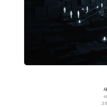
새
이
그것