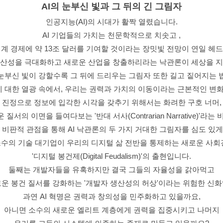
AI의 눈부신 빛과 그 뒤의 긴 그림자
인공지능(AI)의 시대가 활짝 열렸습니다.
AI 기업들의 가치는 천문학적으로 치솟고 ,
 세계 경제에 약 13조 달러를 기여할 것이라는 장밋빛 전망이 연일 
생산성을 극대화하고 새로운 산업을 창출하리라는 낙관론이 세상을 지
눈부신 빛이 강할수록 그 뒤에 드리우는 그림자 또한 길고 짙어지는 
에 대한 열광 속에서, 우리는 권력과 가치의 이동이라는 근본적인 변
진정으로 정보에 입각한 시각을 갖추기 위해서는 화려한 구호 너머,
서의 이면을 들여다보는 '반대 서사(Contrarian Narrative)'라
 비판적 관점을 통해 AI 낙관론의 두 가지 거대한 그림자를 심도 있
수의 기술 대기업이 우리의 디지털 삶 전반을 통제하는 새로운 사회
'디지털 봉건제(Digital Feudalism)'의 출현입니다.
둘째는 개발자들을 유혹하지만 결국 그들의 자율성을 갉아먹고
로운 봉건 질서를 강화하는 '개발자 생산성의 허상'이라는 위험한 신화
과연 AI 혁명은 권력과 창의성을 민주화하고 있을까요,
아니면 소수의 새로운 엘리트 계층에게 권력을 집중시키고 나머지