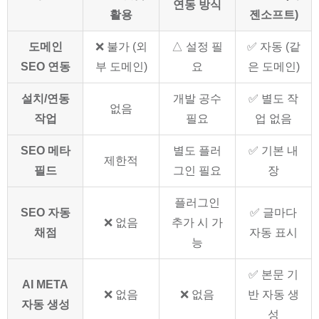
연동 방식
활용
젠소프트)
도메인
❌ 불가 (외
△ 설정 필
✅ 자동 (같
SEO 연동
부 도메인)
요
은 도메인)
설치/연동
개발 공수
✅ 별도 작
없음
작업
필요
업 없음
SEO 메타
별도 플러
✅ 기본 내
제한적
필드
그인 필요
장
플러그인
SEO 자동
✅ 글마다
❌ 없음
추가 시 가
채점
자동 표시
능
✅ 본문 기
AI META
❌ 없음
❌ 없음
반 자동 생
자동 생성
성