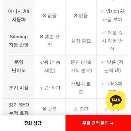
이미지 Alt
✅ Vision AI
❌ 없음
❌ 없음
자동화
자동 부여
✅ 저장 즉
Sitemap
❌ 별도 관
설정 필요
시 자동 반
자동 반영
리
영
운영
낮음 (기능
중간 (기술
✅ 낮음 (직
난이도
제한)
지식 필요)
관적 UI)
개발비 별
✅ CMS에
초기 비용
무료~저가
도
포함
장기 SEO
❌ 낮음
△ 중간
✅ 높음
누적 효과
무료 견적 문의 →
전화 상담
이 비교표에서 핵심적으로 봐야 할 부분은
"도메인 SEO