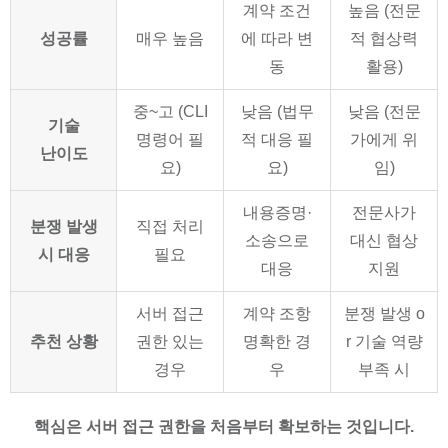
계약 조건
높음 (전문
성공률
매우 높음
에 따라 변
적 협상력
동
활용)
중~고 (CLI
낮음 (법무
낮음 (전문
기술
명령어 필
적 대응 필
가에게 위
난이도
요)
요)
임)
내용증명·
전문사가
분쟁 발생
직접 처리
소송으로
대신 협상
시 대응
필요
대응
지원
서버 접근
계약 조항
분쟁 발생 o
추천 상황
권한 있는
명확한 경
r 기술 역량
경우
우
부족 시
핵심은 서버 접근 권한을 처음부터 확보하는 것입니다.