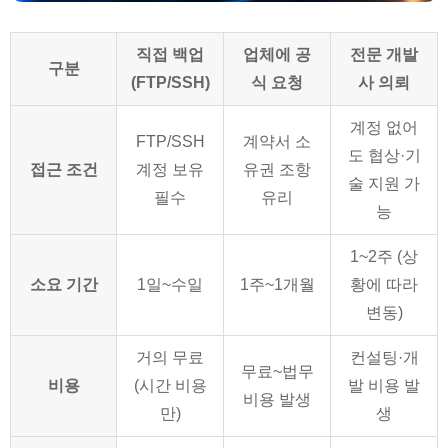
직접 백업
업체에 공
전문 개발
구분
(FTP/SSH)
식 요청
사 의뢰
계정 없어
FTP/SSH
계약서 소
도 협상·기
접근 조건
계정 보유
유권 조항
술 지원 가
필수
유리
능
1~2주 (상
소요 기간
1일~수일
1주~1개월
황에 따라
변동)
거의 무료
컨설팅·개
무료~법무
비용
(시간 비용
발 비용 발
비용 발생
만)
생