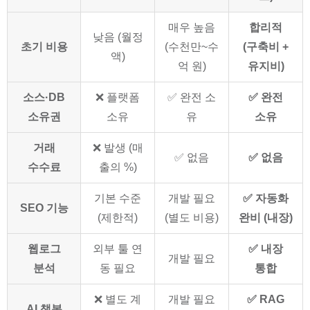
매우 높음
합리적
낮음 (월정
초기 비용
(수천만~수
(구축비 +
액)
억 원)
유지비)
소스·DB
❌ 플랫폼
✅ 완전 소
✅ 완전
소유권
소유
유
소유
거래
❌ 발생 (매
✅ 없음
✅ 없음
수수료
출의 %)
기본 수준
개발 필요
✅ 자동화
SEO 기능
(제한적)
(별도 비용)
완비 (내장)
웹로그
외부 툴 연
✅ 내장
개발 필요
분석
동 필요
통합
❌ 별도 계
개발 필요
✅ RAG
AI 챗봇