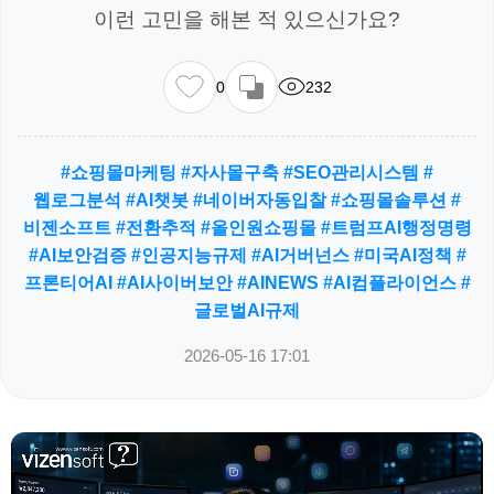
이런 고민을 해본 적 있으신가요?
0
232
#쇼핑몰마케팅 #자사몰구축 #SEO관리시스템 #
웹로그분석 #AI챗봇 #네이버자동입찰 #쇼핑몰솔루션 #
비젠소프트 #전환추적 #올인원쇼핑몰 #트럼프AI행정명령
#AI보안검증 #인공지능규제 #AI거버넌스 #미국AI정책 #
프론티어AI #AI사이버보안 #AINEWS #AI컴플라이언스 #
글로벌AI규제
2026-05-16 17:01