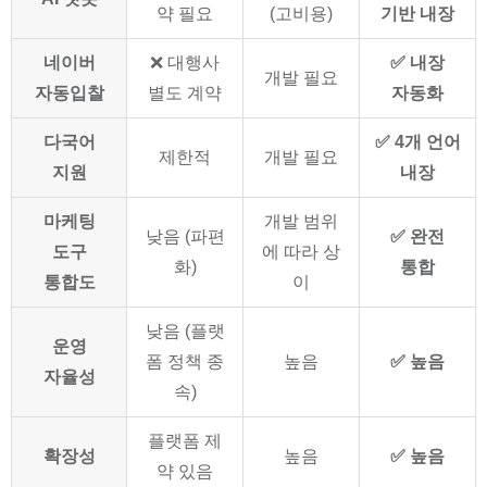
약 필요
(고비용)
기반 내장
네이버
❌ 대행사
✅ 내장
개발 필요
자동입찰
별도 계약
자동화
다국어
✅ 4개 언어
제한적
개발 필요
지원
내장
마케팅
개발 범위
낮음 (파편
✅ 완전
도구
에 따라 상
화)
통합
통합도
이
낮음 (플랫
운영
폼 정책 종
높음
✅ 높음
자율성
속)
플랫폼 제
확장성
높음
✅ 높음
약 있음