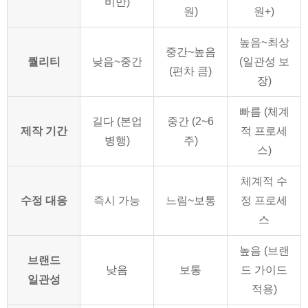
비만)
원)
원+)
높음~최상
중간~높음
퀄리티
낮음~중간
(일관성 보
(편차 큼)
장)
빠름 (체계
길다 (본업
중간 (2~6
제작 기간
적 프로세
병행)
주)
스)
체계적 수
수정 대응
즉시 가능
느림~보통
정 프로세
스
높음 (브랜
브랜드
낮음
보통
드 가이드
일관성
적용)