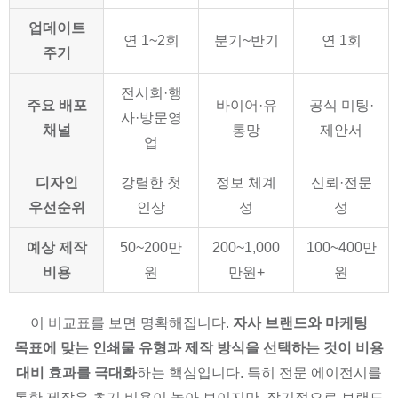
업데이트
연 1~2회
분기~반기
연 1회
주기
전시회·행
주요 배포
바이어·유
공식 미팅·
사·방문영
채널
통망
제안서
업
디자인
강렬한 첫
정보 체계
신뢰·전문
우선순위
인상
성
성
예상 제작
50~200만
200~1,000
100~400만
비용
원
만원+
원
이 비교표를 보면 명확해집니다.
자사 브랜드와 마케팅
목표에 맞는 인쇄물 유형과 제작 방식을 선택하는 것이 비용
대비 효과를 극대화
하는 핵심입니다. 특히 전문 에이전시를
통한 제작은 초기 비용이 높아 보이지만, 장기적으로 브랜드