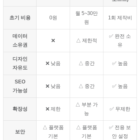
월 5~30만
초기 비용
0원
1회 제작비
원
데이터
✅ 완전 소
❌
△ 제한적
소유권
유
디자인
❌ 낮음
△ 중간
✅ 높음
자유도
SEO
❌ 낮음
△ 중간
✅ 높음
가능성
△ 부분 가
확장성
❌ 제한
✅ 무제한
능
△ 플랫폼
△ 플랫폼
✅ 전용 보
보안
기본
기본
안 설정