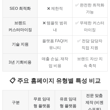
✅ 완전한 최적화
SEO 최적화
❌ 제한적
가능
브랜드
❌ 템플릿 범위
✅ 무제한 커스터
커스터마이징
내
마이징
플랫폼 FAQ/커
✅ 전담 담당자
기술 지원
뮤니티
직접 지원
매출 손실, 재작
브랜드 자산 지
3년 기회비용
업 비용
속 축적
📋 주요 홈페이지 유형별 특성 비교
전문 맞춤
무료 임대
유료 임대
구분
제작 (비젠
형 플랫폼
형 플랫폼
소프트)