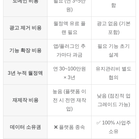
도메인 비용
필요 (연 3~5만
함
원)
월정액 유료 플
광고 없음 (기본
광고 제거 비용
랜 필요
포함)
앱/플러그인 추
필요 기능 초기
기능 확장 비용
가마다 과금
설계
연 30~100만원
유지관리비 별도
3년 누적 월정액
× 3년
협의
높음 (플랫폼 이
낮음 (점진적 업
재제작 비용
전 시 전면 재작
그레이드 가능)
업)
✅ 100% 사업주
데이터 소유권
❌ 플랫폼 종속
소유