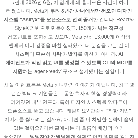
그런데 2026년 6월, 이 업계에 꽤 흥미로운 사건이 하나
터졌습니다. Meta가 무려
8년간 사내에서만 써오던 디자인
시스템 "Astryx"를 오픈소스로 전격 공개
한 겁니다. React와
StyleX 기반으로 만들어졌고, 150개가 넘는 접근성
컴포넌트를 포함하고 있으며, Meta 산하 13,000개 이상의
앱에서 이미 검증을 마친 상태였죠. 더 눈길을 끄는 건 이
시스템이 단순히 사람 개발자를 위한 게 아니라,
AI
에이전트가 직접 읽고 UI를 생성할 수 있도록 CLI와 MCP를
지원
하는 'agent-ready' 구조로 설계됐다는 점입니다.
사실 이런 흐름은 Meta 하나만의 이야기가 아닙니다. 최근 몇
년간 빅테크 기업들은 그동안 회사의 핵심 경쟁력이라
여겨졌던 내부 인프라, 특히 디자인 시스템을 앞다투어
오픈소스로 풀고 있습니다. 왜일까요? 단순히 "착한 기업"
이미지를 쌓으려는 걸까요, 아니면 좀 더 치밀한 전략이 숨어
있는 걸까요? 이번 글에서는 이 흐름의 배경과, 이게
중소기업 IT 담당자와 개발팀에게 실제로 어떤 의미를 갖는지