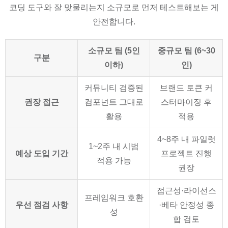
코딩 도구와 잘 맞물리는지 소규모로 먼저 테스트해보는 게
안전합니다.
소규모 팀 (5인
중규모 팀 (6~30
구분
이하)
인)
커뮤니티 검증된
브랜드 토큰 커
권장 접근
컴포넌트 그대로
스터마이징 후
활용
적용
4~8주 내 파일럿
1~2주 내 시범
예상 도입 기간
프로젝트 진행
적용 가능
권장
접근성·라이선스
프레임워크 호환
우선 점검 사항
·베타 안정성 종
성
합 검토