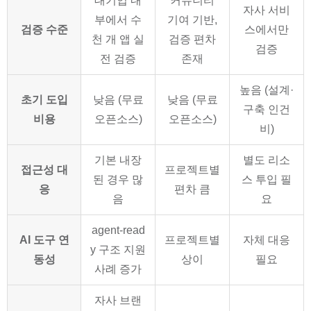
대기업 내
커뮤니티
자사 서비
부에서 수
기여 기반,
검증 수준
스에서만
천 개 앱 실
검증 편차
검증
전 검증
존재
높음 (설계·
초기 도입
낮음 (무료
낮음 (무료
구축 인건
비용
오픈소스)
오픈소스)
비)
기본 내장
별도 리소
접근성 대
프로젝트별
된 경우 많
스 투입 필
응
편차 큼
음
요
agent-read
AI 도구 연
프로젝트별
자체 대응
y 구조 지원
동성
상이
필요
사례 증가
자사 브랜