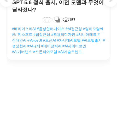
GPT-5.6 정식 출시, 이전 모델과 무엇이
달라졌나?
157
#배리어프리AI #음성인터페이스 #AI접근성 #멀티모달AI
#비젠소프트 #웹접근성 #포용적디자인 #시니어테크 #
장애인AI #VoiceUI #오픈AI #차세대AI모델 #AI모델출시 #
생성형AI #AI규제 #에이전틱AI #AI사이버보안
#AI거버넌스 #프론티어모델 #AI기술트렌드