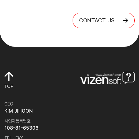
CONTACT US
TOP
CEO
KIM JIHOON
사업자등록번호
108-81-65306
TEL · FAX