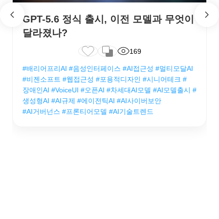
GPT-5.6 정식 출시, 이전 모델과 무엇이
달라졌나?
169
#배리어프리AI #음성인터페이스 #AI접근성 #멀티모달AI
#비젠소프트 #웹접근성 #포용적디자인 #시니어테크 #
장애인AI #VoiceUI #오픈AI #차세대AI모델 #AI모델출시 #
생성형AI #AI규제 #에이전틱AI #AI사이버보안
#AI거버넌스 #프론티어모델 #AI기술트렌드