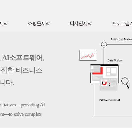
제작
쇼핑몰제작
디자인제작
프로그램
AGE
SHOP
DESIGN
SOFTWA
,
AI소프트웨어
,
복잡한 비즈니스
니다.
initiatives—providing AI
ent—to solve complex