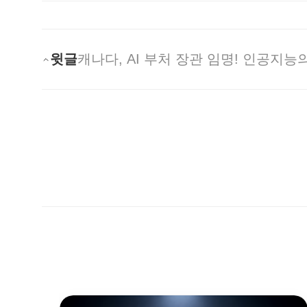
윗글
캐나다, AI 부처 장관 임명! 인공지능