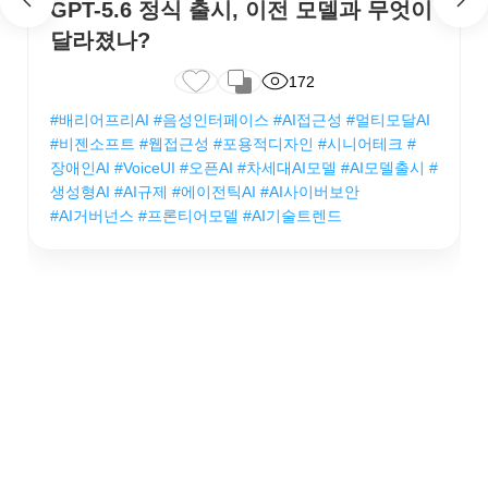
GPT-5.6 정식 출시, 이전 모델과 무엇이
달라졌나?
172
#배리어프리AI #음성인터페이스 #AI접근성 #멀티모달AI
#비젠소프트 #웹접근성 #포용적디자인 #시니어테크 #
장애인AI #VoiceUI #오픈AI #차세대AI모델 #AI모델출시 #
생성형AI #AI규제 #에이전틱AI #AI사이버보안
#AI거버넌스 #프론티어모델 #AI기술트렌드