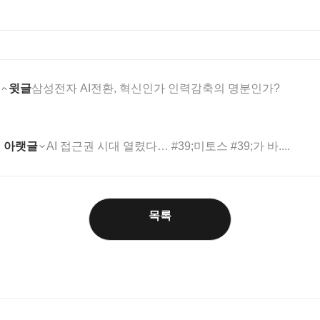
윗글
삼성전자 AI전환, 혁신인가 인력감축의 명분인가?
아랫글
AI 접근권 시대 열렸다… #39;미토스 #39;가 바....
목록