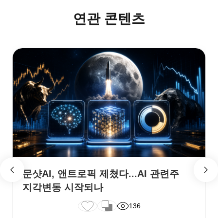
연관 콘텐츠
문샷AI, 앤트로픽 제쳤다...AI 관련주
지각변동 시작되나
136