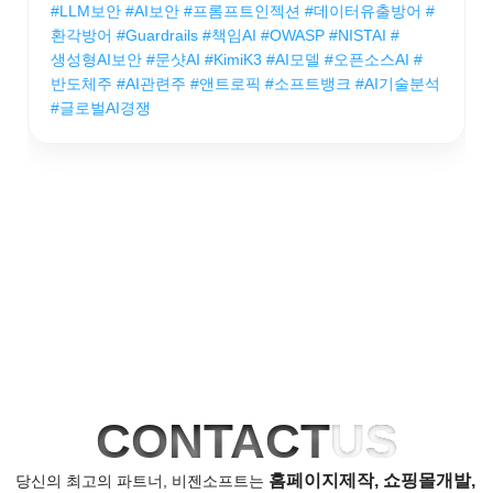
#LLM보안 #AI보안 #프롬프트인젝션 #데이터유출방어 #
환각방어 #Guardrails #책임AI #OWASP #NISTAI #
생성형AI보안 #문샷AI #KimiK3 #AI모델 #오픈소스AI #
반도체주 #AI관련주 #앤트로픽 #소프트뱅크 #AI기술분석
#글로벌AI경쟁
CONTACT
US
홈페이지제작, 쇼핑몰개발,
당신의 최고의 파트너, 비젠소프트는