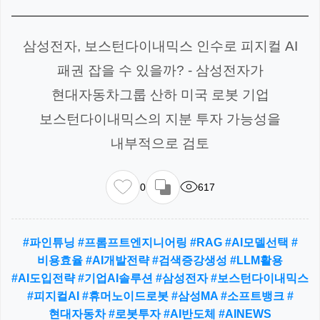
삼성전자, 보스턴다이내믹스 인수로 피지컬 AI
패권 잡을 수 있을까? - 삼성전자가
현대자동차그룹 산하 미국 로봇 기업
보스턴다이내믹스의 지분 투자 가능성을
내부적으로 검토
0
617
#파인튜닝 #프롬프트엔지니어링 #RAG #AI모델선택 #
비용효율 #AI개발전략 #검색증강생성 #LLM활용
#AI도입전략 #기업AI솔루션 #삼성전자 #보스턴다이내믹스
#피지컬AI #휴머노이드로봇 #삼성MA #소프트뱅크 #
현대자동차 #로봇투자 #AI반도체 #AINEWS