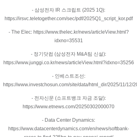
- 삼성전자 IR 스크립트 (2025 1Q):
https://irsvc.teletogether.com/sec/pdf/2025Q1_script_kor.pdf
- The Elec: https://www.thelec.kr/news/articleView.html?
idxno=35531
- 정기닷컴 (삼성전자 M&A팀 신설):
https://www.junggi.co.kr/news/articleView.html?idxno=35256
- 인베스트조선:
https://www.investchosun.com/site/data/html_dir/2025/11/12
- 전자신문 (소프트뱅크 자금 조달):
https://www.etnews.com/20250302000070
- Data Center Dynamics:
https://www.datacenterdynamics.com/en/news/softbank-