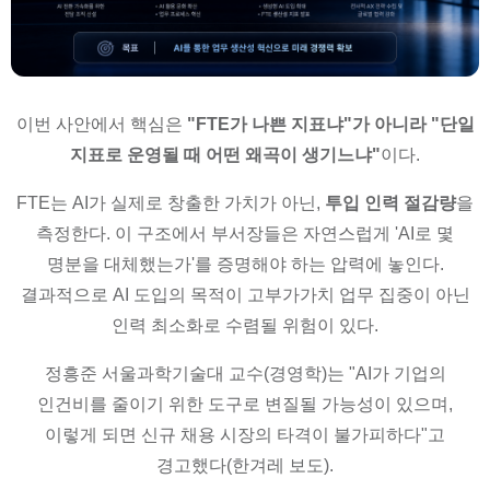
이번 사안에서 핵심은
"FTE가 나쁜 지표냐"가 아니라 "단일
지표로 운영될 때 어떤 왜곡이 생기느냐"
이다.
FTE는 AI가 실제로 창출한 가치가 아닌,
투입 인력 절감량
을
측정한다. 이 구조에서 부서장들은 자연스럽게 'AI로 몇
명분을 대체했는가'를 증명해야 하는 압력에 놓인다.
결과적으로 AI 도입의 목적이 고부가가치 업무 집중이 아닌
인력 최소화로 수렴될 위험이 있다.
정흥준 서울과학기술대 교수(경영학)는 "AI가 기업의
인건비를 줄이기 위한 도구로 변질될 가능성이 있으며,
이렇게 되면 신규 채용 시장의 타격이 불가피하다"고
경고했다(한겨레 보도).