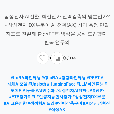
삼성전자 AI전환, 혁신인가 인력감축의 명분인가?
- 삼성전자 DX부문이 AI 전환(AX) 성과 측정 단일
지표로 전일제 환산(FTE) 방식을 공식 도입했다.
반복 업무의
0
1146
#LoRA파인튜닝 #QLoRA #경량파인튜닝 #PEFT #
자체AI모델 #Unsloth #HuggingFace #LLM파인튜닝 #
도메인AI구축 #AI민주화 #삼성전자AI전환 #AX전환
#FTE평가지표 #인공지능인사평가 #삼성전자DX부문
#AI고용영향 #생성형AI도입 #인력감축우려 #AI생산성혁신
#삼성AX