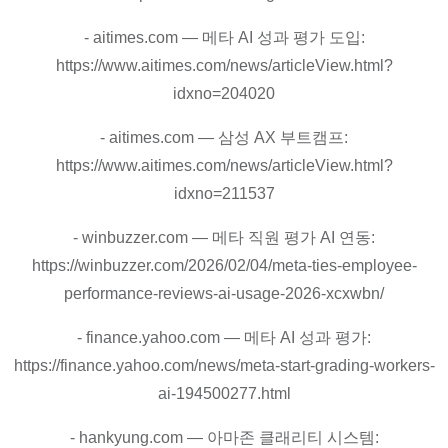
- aitimes.com — 메타 AI 성과 평가 도입:
https://www.aitimes.com/news/articleView.html?
idxno=204020
- aitimes.com — 삼성 AX 부트캠프:
https://www.aitimes.com/news/articleView.html?
idxno=211537
- winbuzzer.com — 메타 직원 평가 AI 연동:
https://winbuzzer.com/2026/02/04/meta-ties-employee-
performance-reviews-ai-usage-2026-xcxwbn/
- finance.yahoo.com — 메타 AI 성과 평가:
https://finance.yahoo.com/news/meta-start-grading-workers-
ai-194500277.html
- hankyung.com — 아마존 클래리티 시스템: