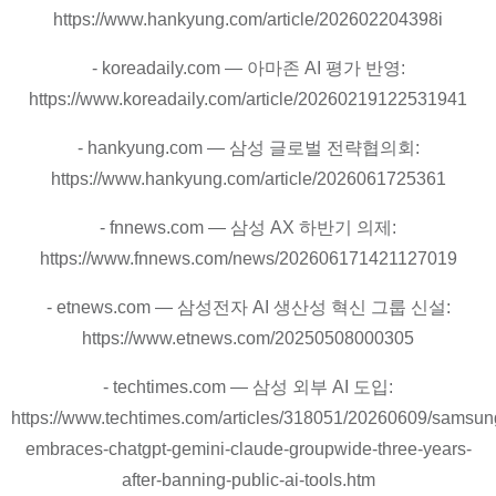
https://www.hankyung.com/article/202602204398i
- koreadaily.com — 아마존 AI 평가 반영:
https://www.koreadaily.com/article/20260219122531941
- hankyung.com — 삼성 글로벌 전략협의회:
https://www.hankyung.com/article/2026061725361
- fnnews.com — 삼성 AX 하반기 의제:
https://www.fnnews.com/news/202606171421127019
- etnews.com — 삼성전자 AI 생산성 혁신 그룹 신설:
https://www.etnews.com/20250508000305
- techtimes.com — 삼성 외부 AI 도입:
https://www.techtimes.com/articles/318051/20260609/samsun
embraces-chatgpt-gemini-claude-groupwide-three-years-
after-banning-public-ai-tools.htm