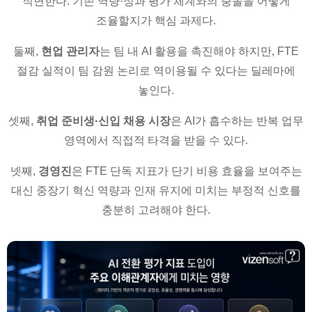
직면한다. 기존 역량·성과 평가 체계와의 충돌을 어떻게
조율할지가 핵심 과제다.
둘째,
현업 관리자
는 팀 내 AI 활용을 촉진해야 하지만, FTE
절감 실적이 팀 감원 논리로 역이용될 수 있다는 딜레마에
놓인다.
셋째,
취업 준비생·신입 채용 시장
은 AI가 흡수하는 반복 업무
영역에서 직접적 타격을 받을 수 있다.
넷째,
경영진
은 FTE 단독 지표가 단기 비용 효율을 보여주는
대신 중장기 혁신 역량과 인재 유지에 미치는 부정적 신호를
충분히 고려해야 한다.