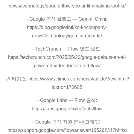
news/technology/google-flow-veo-ai-filmmaking-tool-kr/
- Google 공식 블로그 — Gemini Omni:
https://blog.google/intl/ko-kr/company-
news/technology/gemini-omni-kr/
- TechCrunch — Flow 발표 보도:
https://techcrunch.com/2025/05/20/google-debuts-an-ai-
powered-video-tool-called-flow/
- AI타임스: https://www.aitimes.com/news/articleView.html?
idxno=170605
- Google Labs — Flow 공식:
https://labs.google/fx/ko/tools/flow
- Google 공식 지원 문서(크레딧):
https://support.google.com/flow/answer/16526234?hl=ko