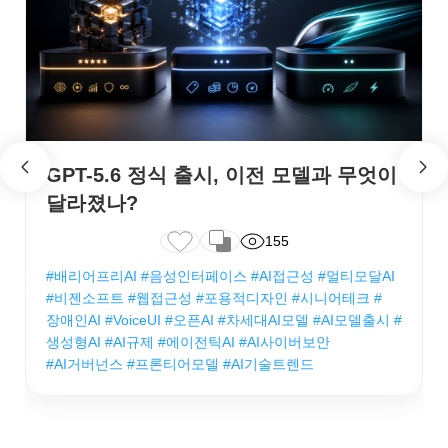
GPT-5.6 정식 출시, 이전 모델과 무엇이
달라졌나?
155
#배리어프리AI #음성인터페이스 #AI접근성 #멀티모달AI
#비젠소프트 #웹접근성 #포용적디자인 #시니어테크 #
장애인AI #VoiceUI #오픈AI #차세대AI모델 #AI모델출시 #
생성형AI #AI규제 #에이전틱AI #AI사이버보안
#AI거버넌스 #프론티어모델 #AI기술트렌드