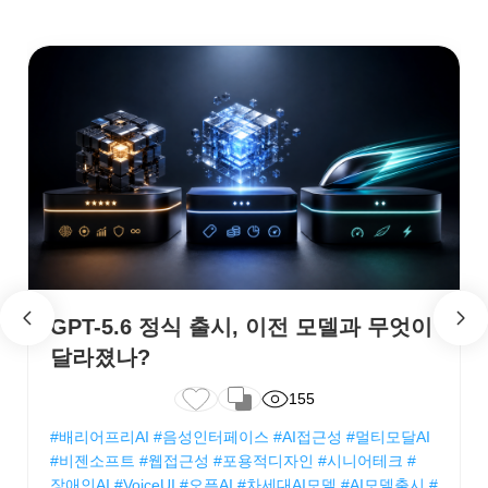
GPT-5.6 정식 출시, 이전 모델과 무엇이
달라졌나?
155
#배리어프리AI #음성인터페이스 #AI접근성 #멀티모달AI
#비젠소프트 #웹접근성 #포용적디자인 #시니어테크 #
장애인AI #VoiceUI #오픈AI #차세대AI모델 #AI모델출시 #