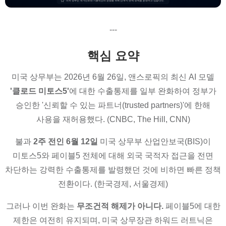
---
핵심 요약
미국 상무부는 2026년 6월 26일, 앤스로픽의 최신 AI 모델
'클로드 미토스5'
에 대한 수출통제를 일부 완화하여 정부가
승인한 '신뢰할 수 있는 파트너(trusted partners)'에 한해
사용을 재허용했다. (CNBC, The Hill, CNN)
불과
2주 전인 6월 12일
미국 상무부 산업안보국(BIS)이
미토스5와 페이블5 전체에 대해 외국 국적자 접근을 전면
차단하는 강력한 수출통제를 발령했던 것에 비하면 빠른 정책
전환이다. (한국경제, 서울경제)
그러나 이번 완화는
무조건적 해제가 아니다.
페이블5에 대한
제한은 여전히 유지되며, 미국 상무장관 하워드 러트닉은