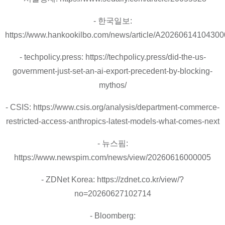
- 한국일보:
https://www.hankookilbo.com/news/article/A2026061410430
- techpolicy.press: https://techpolicy.press/did-the-us-
government-just-set-an-ai-export-precedent-by-blocking-
mythos/
- CSIS: https://www.csis.org/analysis/department-commerce-
restricted-access-anthropics-latest-models-what-comes-next
- 뉴스핌:
https://www.newspim.com/news/view/20260616000005
- ZDNet Korea: https://zdnet.co.kr/view/?
no=20260627102714
- Bloomberg: