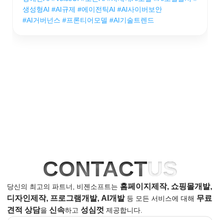
생성형AI #AI규제 #에이전틱AI #AI사이버보안
#AI거버넌스 #프론티어모델 #AI기술트렌드
CONTACT
US
홈페이지제작, 쇼핑몰개발,
당신의 최고의 파트너, 비젠소프트는
디자인제작, 프로그램개발, AI개발
무료
등
모든 서비스에 대해
견적 상담
신속
성심껏
을
하고
제공합니다.