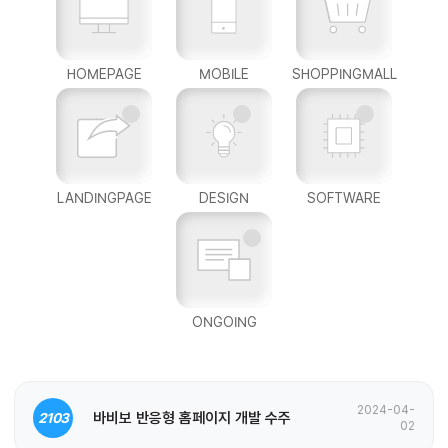
HOMEPAGE
MOBILE
SHOPPINGMALL
LANDINGPAGE
DESIGN
SOFTWARE
ONGOING
2024-04-
바비보 반응형 홈페이지 개발 수주
2103
02