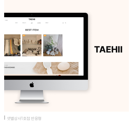
샛별상사1호점 반응형