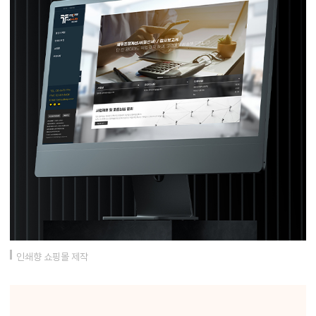
인쇄향 쇼핑몰 제작