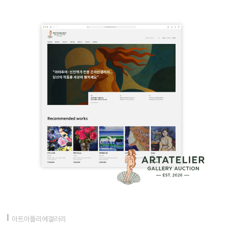
아트아뜰리에갤러리