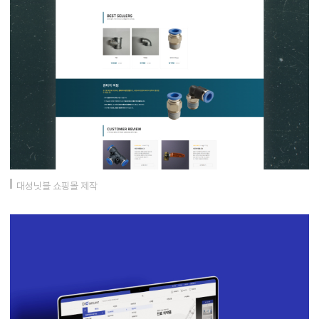
대성닛블 쇼핑몰 제작