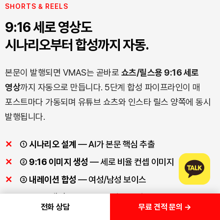
SHORTS & REELS
9:16 세로 영상도
시나리오부터 합성까지 자동.
본문이 발행되면 VMAS는 곧바로
쇼츠/릴스용 9:16 세로
영상
까지 자동으로 만듭니다. 5단계 합성 파이프라인이 매
포스트마다 가동되며 유튜브 쇼츠와 인스타 릴스 양쪽에 동시
발행됩니다.
①
시나리오 설계
— AI가 본문 핵심 추출
②
9:16 이미지 생성
— 세로 비율 컨셉 이미지
③
내레이션 합성
— 여성/남성 보이스
④
BGM 생성
— 본문 톤에 맞는 음악
무료 견적 문의 →
전화 상담
⑤
합성 출력
— 미디어 + 아웃트로 최종 mp4