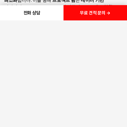
최소화
합니다.
이를 통해
프로젝트 팀
은
데이터 기반
의사결정
이 가능해지며, ‘
보고서 자동화
’,
‘
프로젝트 현황
무료 견적 문의 →
전화 상담
리포트
’, ‘
생산성 향상
’ 키워드를 배치해 SEO를 강화했습니다.