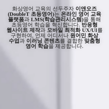
화상영어 교육의 선두주자
이앤오즈
(DoubleT 초등영어)
는
온라인 영어 교육
플랫폼
과
LMS(학습관리시스템)
을 통해
초등영어 학습을 혁신합니다.
반응형
웹사이트 제작
과
모바일 최적화 UX/UI
를
구현하여, 언제 어디서나
원어민 화상
수업
과
이러닝 콘텐츠
를 결합한
맞춤형
영어 학습
을 제공합니다.