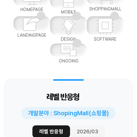
SHOPPINGMALL
HOMEPAGE
MOBILE
LANDINGPAGE
DESIGN
SOFTWARE
ONGOING
레벨 반응형
개발분야 : ShopingMall(쇼핑몰)
레벨 반응형
2026/03