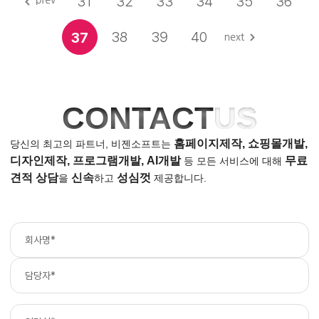
31
32
33
34
35
36
38
39
40
37
CONTACT
US
홈페이지제작, 쇼핑몰개발,
당신의 최고의 파트너, 비젠소프트는
디자인제작, 프로그램개발, AI개발
무료
등
모든 서비스에 대해
견적 상담
신속
성심껏
을
하고
제공합니다.