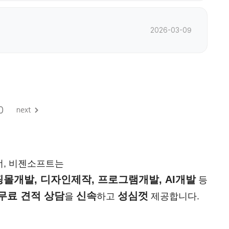
2026-03-09
0
너, 비젠소프트는
몰개발, 디자인제작, 프로그램개발, AI개발
등
무료 견적 상담
신속
성심껏
을
하고
제공합니다.