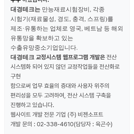
대경테크는
만능재료시험장비, 각종
시험기(재료물성, 경도, 충격, 스프링)를
제조·유통하는 업체로 영국, 베트남 등 해외
유통망을 확보하고 있는
수출유망중소기업입니다.
교정시스템 웹프로그램 개발
은
전산
대경테크
시스템화 되어 있지 않던 교정작업들을 전산화로
구현
함으로써 업무 효율의 증대와 사용자 위주의
편리성을 모두 고려하여, 전산 시스템 구축을
진행하고 있습니다.
웹사이트 개발 전문 기업
(
주
)
비젠소프트
개발 문의
: 02-338-4610(
담당자
:
육곤수
)